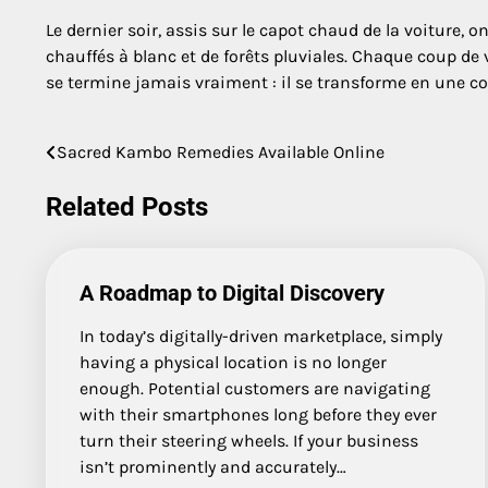
Le dernier soir, assis sur le capot chaud de la voiture,
chauffés à blanc et de forêts pluviales. Chaque coup de 
se termine jamais vraiment : il se transforme en une col
Sacred Kambo Remedies Available Online
Post
navigation
Related Posts
A Roadmap to Digital Discovery
In today’s digitally-driven marketplace, simply
having a physical location is no longer
enough. Potential customers are navigating
with their smartphones long before they ever
turn their steering wheels. If your business
isn’t prominently and accurately…