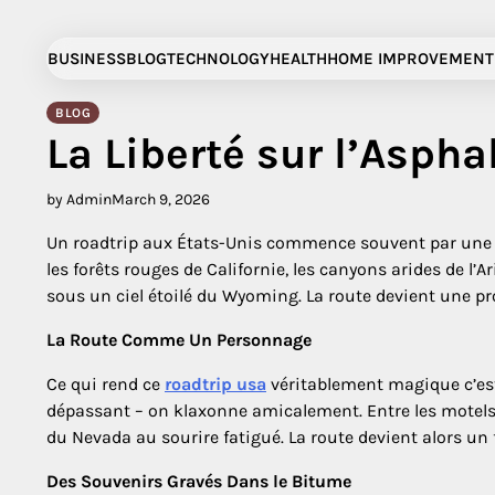
Skip
to
BUSINESS
BLOG
TECHNOLOGY
HEALTH
HOME IMPROVEMENT
content
BLOG
La Liberté sur l’Asph
by Admin
March 9, 2026
Un roadtrip aux États-Unis commence souvent par une cart
les forêts rouges de Californie, les canyons arides de l’
sous un ciel étoilé du Wyoming. La route devient une p
La Route Comme Un Personnage
Ce qui rend ce
roadtrip usa
véritablement magique c’est 
dépassant – on klaxonne amicalement. Entre les motels k
du Nevada au sourire fatigué. La route devient alors un f
Des Souvenirs Gravés Dans le Bitume