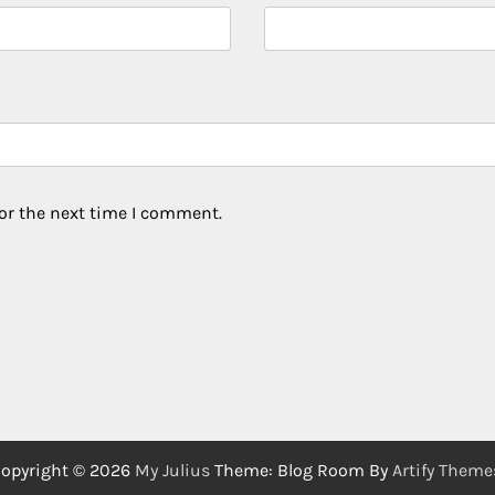
or the next time I comment.
opyright © 2026
My Julius
Theme: Blog Room By
Artify Theme