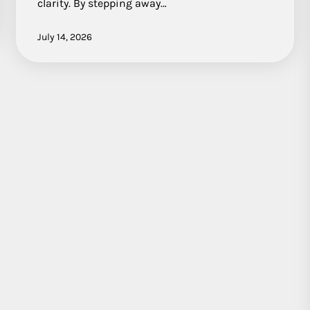
clarity. By stepping away…
July 14, 2026