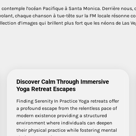
 on contemple l’océan Pacifique à Santa Monica. Derrière nous, 
volant, chaque chanson à tue-tête sur la FM locale résonne com
lection d’images qui brillent plus fort que les néons de Las Ve
Discover Calm Through Immersive
Yoga Retreat Escapes
Finding Serenity In Practice Yoga retreats offer
a profound escape from the relentless pace of
modern existence providing a structured
environment where individuals can deepen
their physical practice while fostering mental