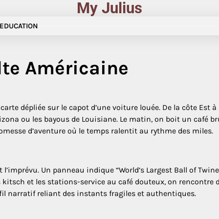
My Julius
EDUCATION
alte Américaine
e dépliée sur le capot d’une voiture louée. De la côte Est à l
Arizona ou les bayous de Louisiane. Le matin, on boit un café b
romesse d’aventure où le temps ralentit au rythme des miles.
l’imprévu. Un panneau indique “World’s Largest Ball of Twine
itsch et les stations-service au café douteux, on rencontre 
il narratif reliant des instants fragiles et authentiques.