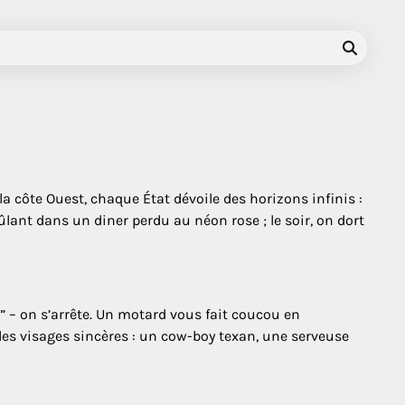
a côte Ouest, chaque État dévoile des horizons infinis :
rûlant dans un diner perdu au néon rose ; le soir, on dort
” – on s’arrête. Un motard vous fait coucou en
des visages sincères : un cow-boy texan, une serveuse