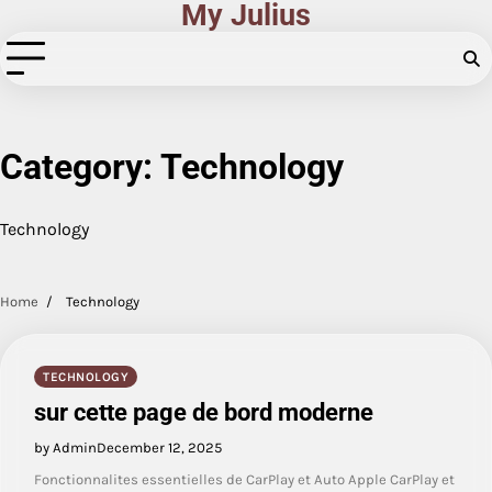
My Julius
Skip
to
content
Category:
Technology
Technology
Home
Technology
TECHNOLOGY
sur cette page de bord moderne
by Admin
December 12, 2025
Fonctionnalites essentielles de CarPlay et Auto Apple CarPlay et