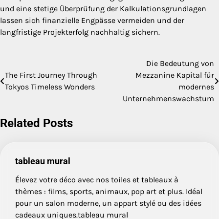
und eine stetige Überprüfung der Kalkulationsgrundlagen
lassen sich finanzielle Engpässe vermeiden und der
langfristige Projekterfolg nachhaltig sichern.
Die Bedeutung von
Post
The First Journey Through
Mezzanine Kapital für
navigation
Tokyos Timeless Wonders
modernes
Unternehmenswachstum
Related Posts
tableau mural
Élevez votre déco avec nos toiles et tableaux à
thèmes : films, sports, animaux, pop art et plus. Idéal
pour un salon moderne, un appart stylé ou des idées
cadeaux uniques.tableau mural