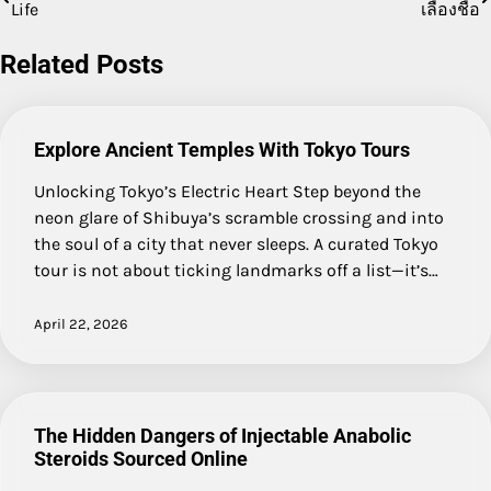
Life
เลื่องชื่อ
navigation
Related Posts
Explore Ancient Temples With Tokyo Tours
Unlocking Tokyo’s Electric Heart Step beyond the
neon glare of Shibuya’s scramble crossing and into
the soul of a city that never sleeps. A curated Tokyo
tour is not about ticking landmarks off a list—it’s…
April 22, 2026
The Hidden Dangers of Injectable Anabolic
Steroids Sourced Online