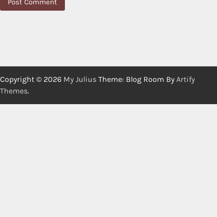
Copyright © 2026
My Julius
Theme: Blog Room By
Artify
Themes
.