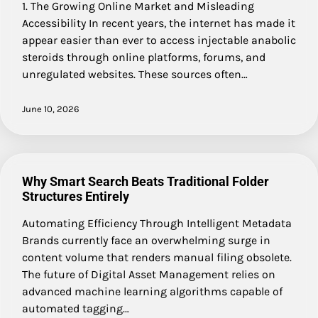
1. The Growing Online Market and Misleading
Accessibility In recent years, the internet has made it
appear easier than ever to access injectable anabolic
steroids through online platforms, forums, and
unregulated websites. These sources often…
June 10, 2026
Why Smart Search Beats Traditional Folder
Structures Entirely
Automating Efficiency Through Intelligent Metadata
Brands currently face an overwhelming surge in
content volume that renders manual filing obsolete.
The future of Digital Asset Management relies on
advanced machine learning algorithms capable of
automated tagging…