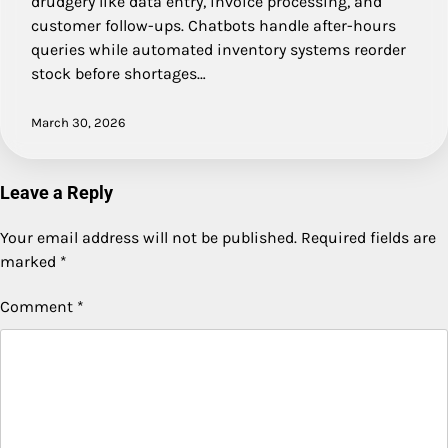
drudgery like data entry, invoice processing, and
customer follow-ups. Chatbots handle after-hours
queries while automated inventory systems reorder
stock before shortages…
March 30, 2026
Leave a Reply
Your email address will not be published.
Required fields are
marked
*
Comment
*