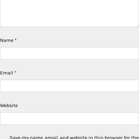
Name
*
Email
*
Website
Save my name, email, and website in this browser for the