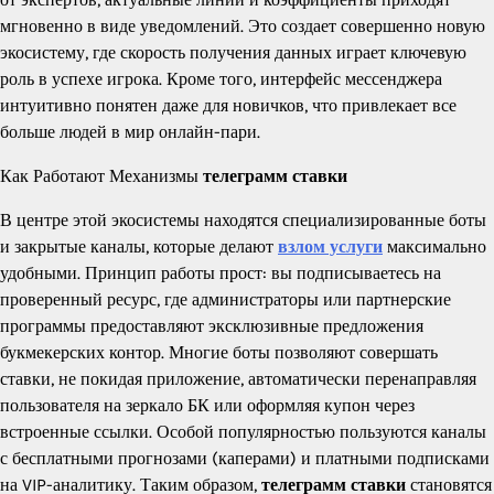
мгновенно в виде уведомлений. Это создает совершенно новую
экосистему, где скорость получения данных играет ключевую
роль в успехе игрока. Кроме того, интерфейс мессенджера
интуитивно понятен даже для новичков, что привлекает все
больше людей в мир онлайн-пари.
Как Работают Механизмы
телеграмм ставки
В центре этой экосистемы находятся специализированные боты
и закрытые каналы, которые делают
взлом услуги
максимально
удобными. Принцип работы прост: вы подписываетесь на
проверенный ресурс, где администраторы или партнерские
программы предоставляют эксклюзивные предложения
букмекерских контор. Многие боты позволяют совершать
ставки, не покидая приложение, автоматически перенаправляя
пользователя на зеркало БК или оформляя купон через
встроенные ссылки. Особой популярностью пользуются каналы
с бесплатными прогнозами (каперами) и платными подписками
на VIP-аналитику. Таким образом,
телеграмм ставки
становятся