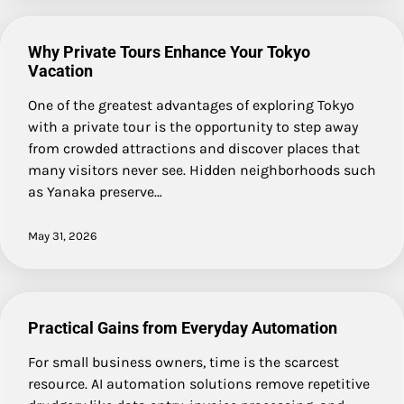
Why Private Tours Enhance Your Tokyo
Vacation
One of the greatest advantages of exploring Tokyo
with a private tour is the opportunity to step away
from crowded attractions and discover places that
many visitors never see. Hidden neighborhoods such
as Yanaka preserve…
May 31, 2026
Practical Gains from Everyday Automation
For small business owners, time is the scarcest
resource. AI automation solutions remove repetitive