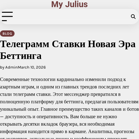
My Julius
Skip
to
content
BLOG
Телеграмм Ставки Новая Эра
Беттинга
by Admin
March 10, 2026
Современные технологии кардинально изменили подход к
азартным играм, и одним из главных трендов последних лет
стали телеграмм ставки. Этот мессенджер превратился в
полноценную платформу для беттинга, предлагая пользователям
уникальный опыт. Главное преимущество таких каналов и ботов
— доступность и оперативность. Вам больше не нужно
открывать десятки вкладок браузера, вся необходимая
информация находится прямо в кармане. Аналитика, прогнозы
от экспертов, актуальные линии и коэффициенты приходят