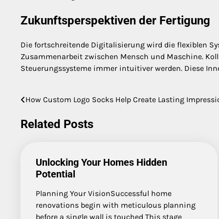
Zukunftsperspektiven der Fertigung
Die fortschreitende Digitalisierung wird die flexiblen
Zusammenarbeit zwischen Mensch und Maschine. Kollab
Steuerungssysteme immer intuitiver werden. Diese Inno
How Custom Logo Socks Help Create Lasting Impressi
Post
navigation
Related Posts
Unlocking Your Homes Hidden
Potential
Planning Your VisionSuccessful home
renovations begin with meticulous planning
before a single wall is touched This stage