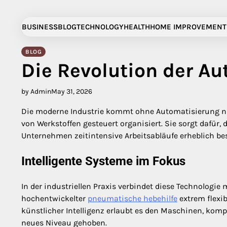
Skip
to
BUSINESS
BLOG
TECHNOLOGY
HEALTH
HOME IMPROVEMENT
content
BLOG
Die Revolution der A
by Admin
May 31, 2026
Die moderne Industrie kommt ohne Automatisierung nic
von Werkstoffen gesteuert organisiert. Sie sorgt dafür,
Unternehmen zeitintensive Arbeitsabläufe erheblich be
Intelligente Systeme im Fokus
In der industriellen Praxis verbindet diese Technolo
hochentwickelter
pneumatische hebehilfe
extrem flexi
künstlicher Intelligenz erlaubt es den Maschinen, kompl
neues Niveau gehoben.