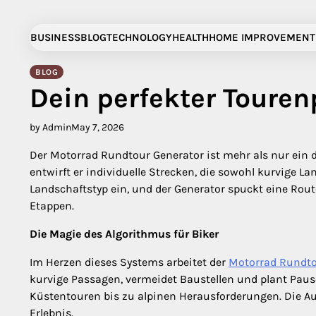
Skip
to
BUSINESS
BLOG
TECHNOLOGY
HEALTH
HOME IMPROVEMENT
content
BLOG
Dein perfekter Touren
by Admin
May 7, 2026
Der Motorrad Rundtour Generator ist mehr als nur ein di
entwirft er individuelle Strecken, die sowohl kurvige
Landschaftstyp ein, und der Generator spuckt eine Ro
Etappen.
Die Magie des Algorithmus für Biker
Im Herzen dieses Systems arbeitet der
Motorrad Rundto
kurvige Passagen, vermeidet Baustellen und plant Pau
Küstentouren bis zu alpinen Herausforderungen. Die Au
Erlebnis.